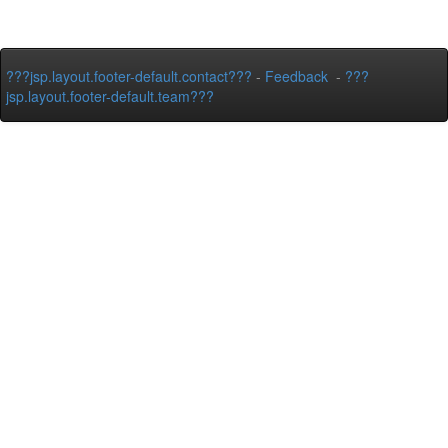
???jsp.layout.footer-default.contact???
-
Feedback
-
???
jsp.layout.footer-default.team???