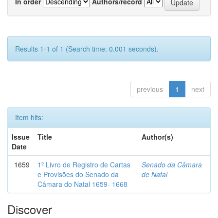
In order
Authors/record
Results 1-1 of 1 (Search time: 0.001 seconds).
previous
1
next
Item hits:
Issue
Title
Author(s)
Date
1659
1º Livro de Registro de Cartas
Senado da Câmara
e Provisões do Senado da
de Natal
Câmara do Natal 1659- 1668
Discover