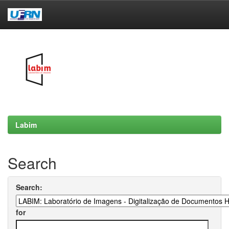
Skip
navigation
Labim
Search
Search:
for