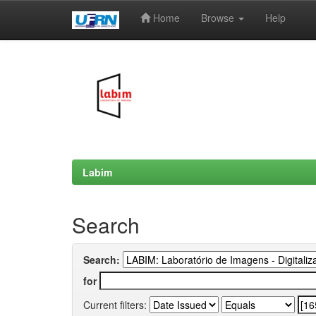
Home
Browse
Help
Skip
navigation
Labim
Search
Search:
for
Current filters: