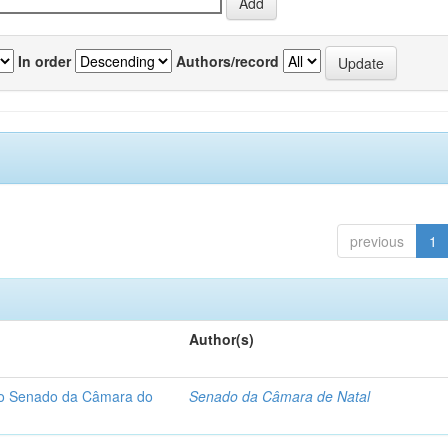
In order
Authors/record
previous
1
Author(s)
 do Senado da Câmara do
Senado da Câmara de Natal