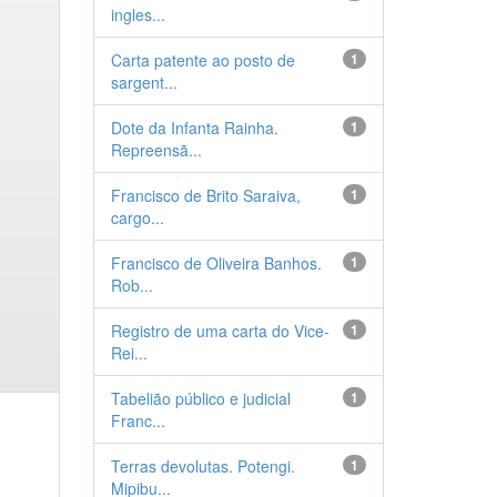
ingles...
Carta patente ao posto de
1
sargent...
Dote da Infanta Rainha.
1
Repreensã...
Francisco de Brito Saraiva,
1
cargo...
Francisco de Oliveira Banhos.
1
Rob...
Registro de uma carta do Vice-
1
Rei...
Tabelião público e judicial
1
Franc...
Terras devolutas. Potengi.
1
Mipibu...