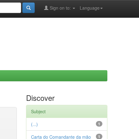
Sign on to:
Language
Discover
Subject
(...)
1
Carta do Comandante da mão
1