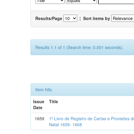
Results/Page
|
Sort items by
Results 1-1 of 1 (Search time: 0.001 seconds).
Item hits:
Issue
Title
Date
1659
1º Livro de Registro de Cartas e Provisões
Natal 1659- 1668