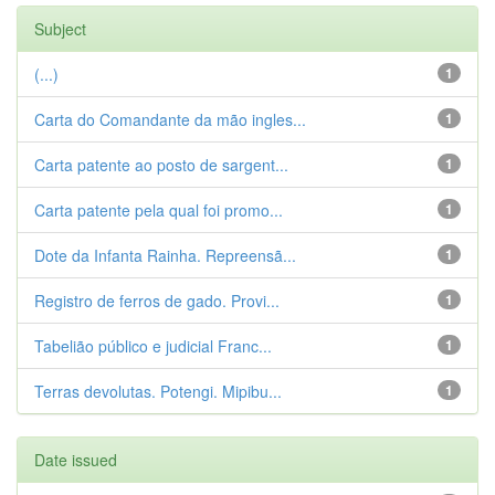
Subject
(...)
1
Carta do Comandante da mão ingles...
1
Carta patente ao posto de sargent...
1
Carta patente pela qual foi promo...
1
Dote da Infanta Rainha. Repreensã...
1
Registro de ferros de gado. Provi...
1
Tabelião público e judicial Franc...
1
Terras devolutas. Potengi. Mipibu...
1
Date issued