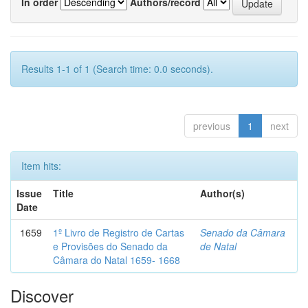
In order
Authors/record
Results 1-1 of 1 (Search time: 0.0 seconds).
previous
1
next
Item hits:
Issue
Title
Author(s)
Date
1659
1º Livro de Registro de Cartas
Senado da Câmara
e Provisões do Senado da
de Natal
Câmara do Natal 1659- 1668
Discover