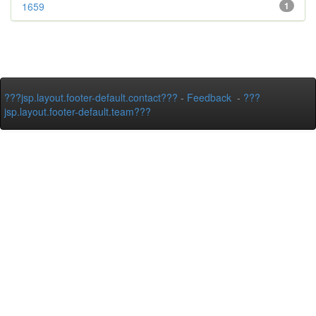
1659
1
???jsp.layout.footer-default.contact???
-
Feedback
-
???
jsp.layout.footer-default.team???