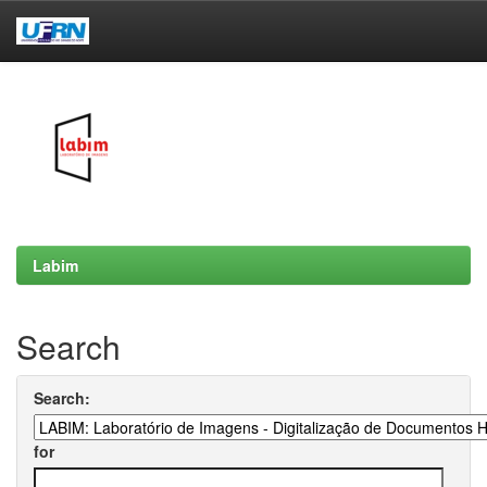
Skip
navigation
Labim
Search
Search:
for