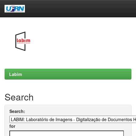
Skip
navigation
Labim
Search
Search:
for