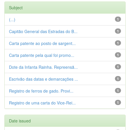
Subject
(...)
1
Capitão General das Estradas do B...
1
Carta patente ao posto de sargent...
1
Carta patente pela qual foi promo...
1
Dote da Infanta Rainha. Repreensã...
1
Escrivão das datas e demarcações ...
1
Registro de ferros de gado. Provi...
1
Registro de uma carta do Vice-Rei...
1
Date issued