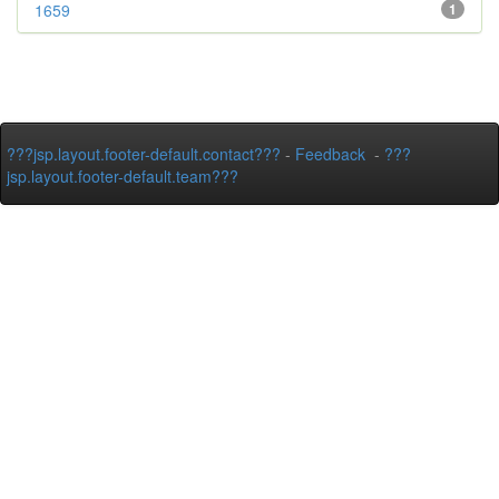
1659
1
???jsp.layout.footer-default.contact???
-
Feedback
-
???
jsp.layout.footer-default.team???