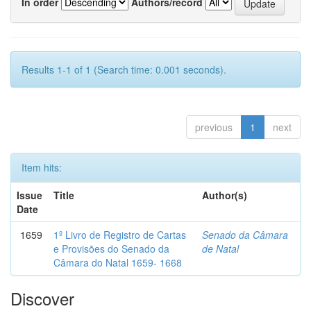
In order
Authors/record
Results 1-1 of 1 (Search time: 0.001 seconds).
previous
1
next
Item hits:
Issue
Title
Author(s)
Date
1659
1º Livro de Registro de Cartas
Senado da Câmara
e Provisões do Senado da
de Natal
Câmara do Natal 1659- 1668
Discover