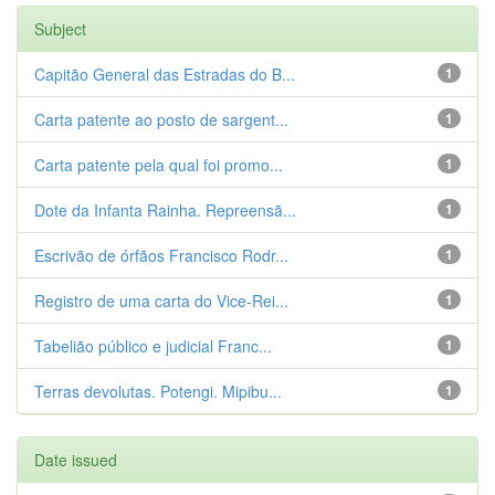
Subject
Capitão General das Estradas do B...
1
Carta patente ao posto de sargent...
1
Carta patente pela qual foi promo...
1
Dote da Infanta Rainha. Repreensã...
1
Escrivão de órfãos Francisco Rodr...
1
Registro de uma carta do Vice-Rei...
1
Tabelião público e judicial Franc...
1
Terras devolutas. Potengi. Mipibu...
1
Date issued