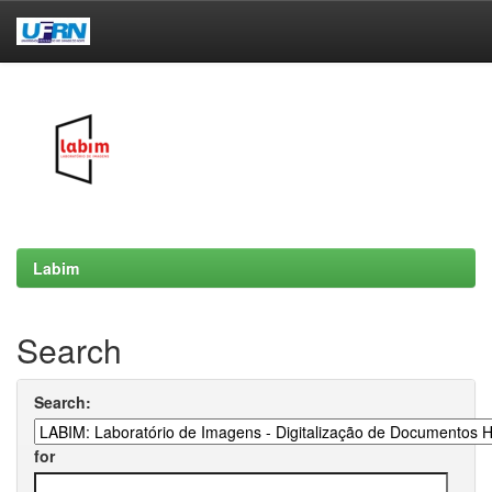
Skip
navigation
Labim
Search
Search:
for