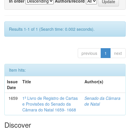
In order
Authors/record
Results 1-1 of 1 (Search time: 0.002 seconds).
previous
1
next
Item hits:
Issue
Title
Author(s)
Date
1659
1º Livro de Registro de Cartas
Senado da Câmara
e Provisões do Senado da
de Natal
Câmara do Natal 1659- 1668
Discover