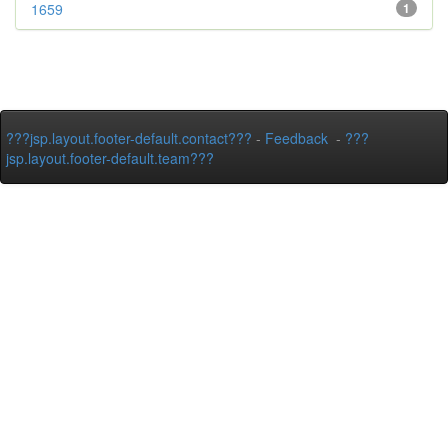
1659
1
???jsp.layout.footer-default.contact???
-
Feedback
-
???
jsp.layout.footer-default.team???