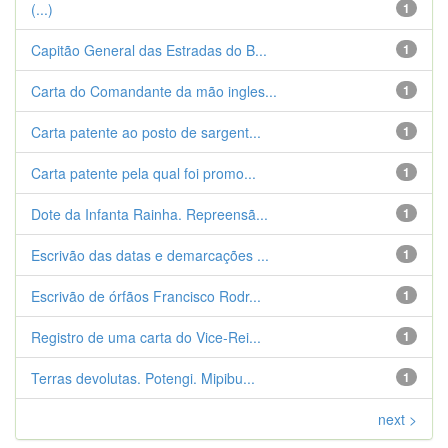
(...)
1
Capitão General das Estradas do B...
1
Carta do Comandante da mão ingles...
1
Carta patente ao posto de sargent...
1
Carta patente pela qual foi promo...
1
Dote da Infanta Rainha. Repreensã...
1
Escrivão das datas e demarcações ...
1
Escrivão de órfãos Francisco Rodr...
1
Registro de uma carta do Vice-Rei...
1
Terras devolutas. Potengi. Mipibu...
1
next >