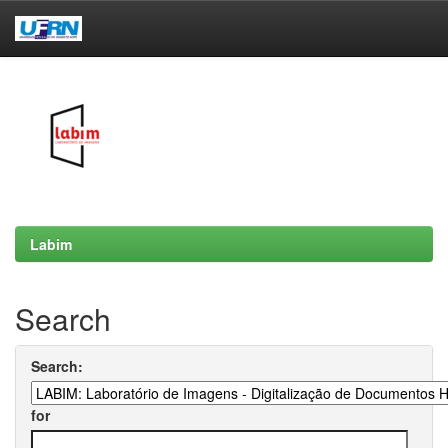
Skip
navigation
Labim
Search
Search:
for