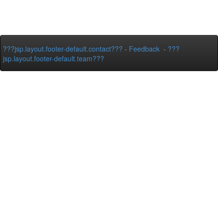
???jsp.layout.footer-default.contact???
-
Feedback
-
???
jsp.layout.footer-default.team???