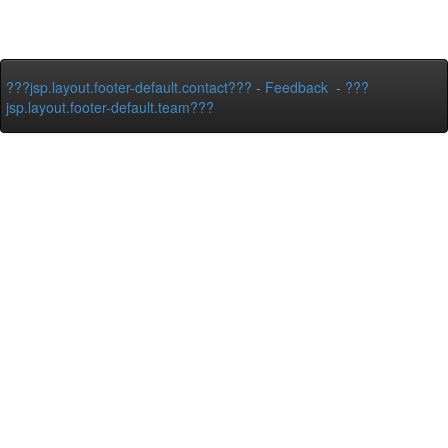
???jsp.layout.footer-default.contact???
-
Feedback
-
???
jsp.layout.footer-default.team???