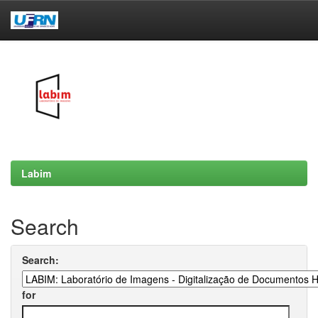
Skip
navigation
Labim
Search
Search:
for