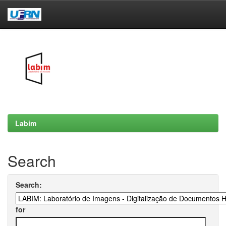
Skip
navigation
Labim
Search
Search:
for