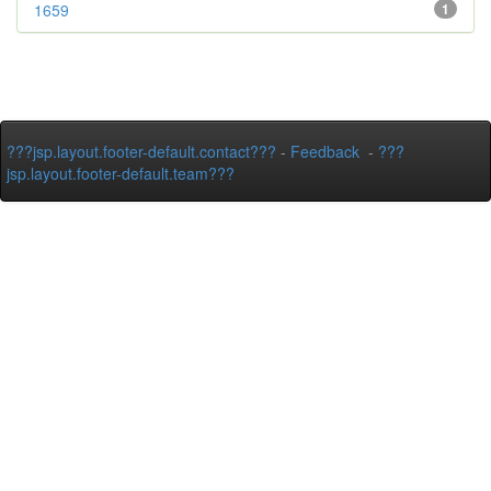
1659
1
???jsp.layout.footer-default.contact???
-
Feedback
-
???
jsp.layout.footer-default.team???