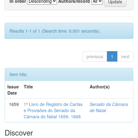
In order
Authors/record
Results 1-1 of 1 (Search time: 0.001 seconds).
previous
1
next
Item hits:
Issue
Title
Author(s)
Date
1659
1º Livro de Registro de Cartas
Senado da Câmara
e Provisões do Senado da
de Natal
Câmara do Natal 1659- 1668
Discover