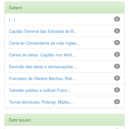
Subject
(...)
1
Capitão General das Estradas do B...
1
Carta do Comandante da mão ingles...
1
Cartas de datas. Capitão mor Antô...
1
Escrivão das datas e demarcações ...
1
Francisco de Oliveira Banhos. Rob...
1
Tabelião público e judicial Franc...
1
Terras devolutas. Potengi. Mipibu...
1
Date issued