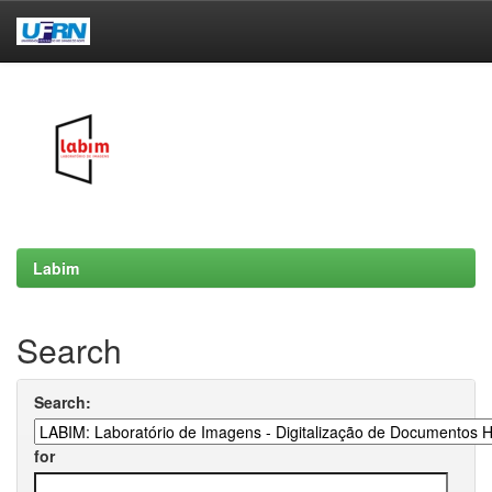
Skip
navigation
Labim
Search
Search:
for