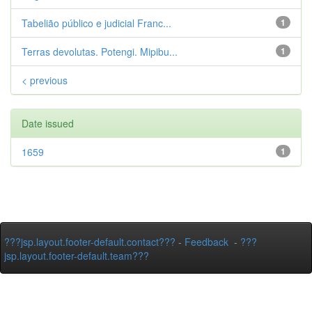
Tabelião público e judicial Franc...
1
Terras devolutas. Potengi. Mipibu...
1
< previous
Date issued
1659
1
???jsp.layout.footer-default.contact???
-
Feedback
-
???
jsp.layout.footer-default.team???