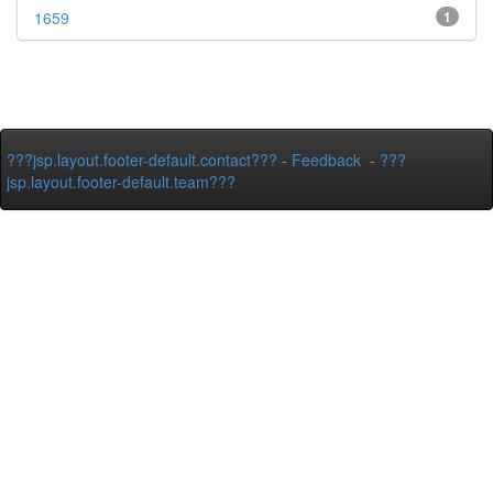
1659
1
???jsp.layout.footer-default.contact???
-
Feedback
-
???
jsp.layout.footer-default.team???