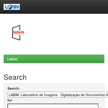
Skip
navigation
Labim
Search
Search:
for