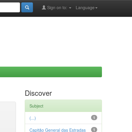
Sign on to:
Language
Discover
Subject
(...)
1
Capitão General das Estradas
1