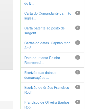
do B...
Carta do Comandante da mão
1
ingles...
Carta patente ao posto de
1
sargent...
Cartas de datas. Capitão mor
1
Antô...
Dote da Infanta Rainha.
1
Repreensã...
Escrivão das datas e
1
demarcações ...
Escrivão de órfãos Francisco
1
Rodr...
Francisco de Oliveira Banhos.
1
Rob...