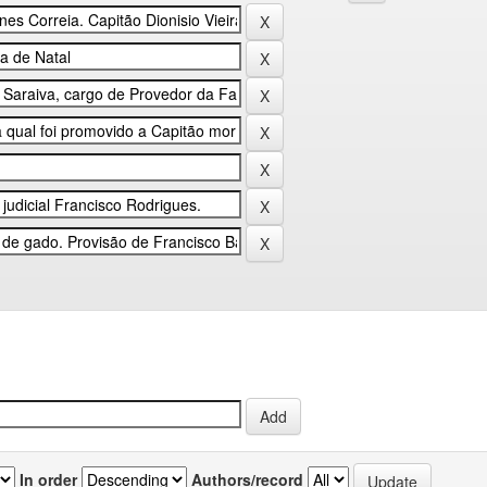
In order
Authors/record