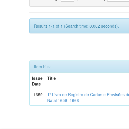
Results 1-1 of 1 (Search time: 0.002 seconds).
Item hits:
Issue
Title
Date
1659
1º Livro de Registro de Cartas e Provisões
Natal 1659- 1668