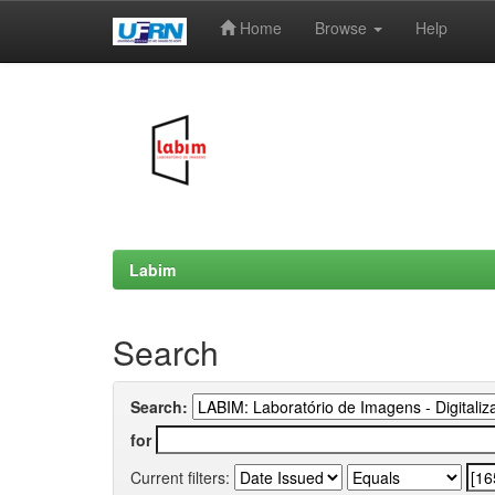
Home
Browse
Help
Skip
navigation
Labim
Search
Search:
for
Current filters: