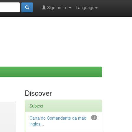
Sign on to:
Language
Discover
Subject
Carta do Comandante da mão
1
ingles...