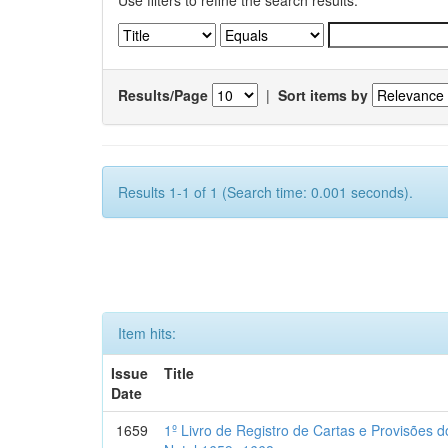
Use filters to refine the search results.
Results/Page
|
Sort items by
Results 1-1 of 1 (Search time: 0.001 seconds).
Item hits:
Issue
Title
Date
1659
1º Livro de Registro de Cartas e Provisões