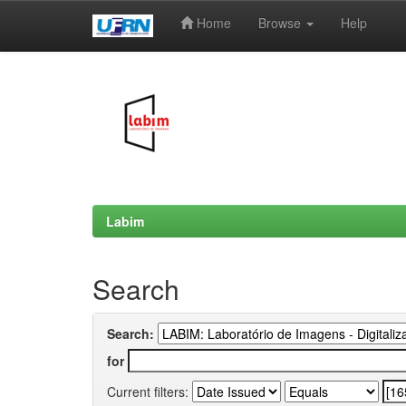
Home
Browse
Help
Skip
navigation
Labim
Search
Search:
for
Current filters: