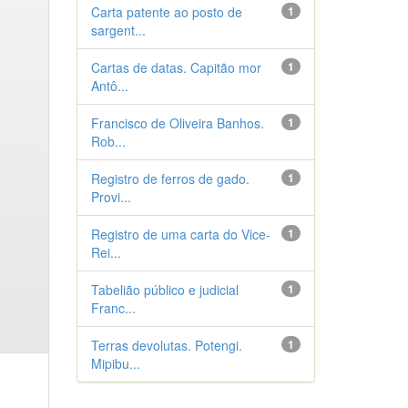
Carta patente ao posto de
1
sargent...
Cartas de datas. Capitão mor
1
Antô...
Francisco de Oliveira Banhos.
1
Rob...
Registro de ferros de gado.
1
Provi...
Registro de uma carta do Vice-
1
Rei...
Tabelião público e judicial
1
Franc...
Terras devolutas. Potengi.
1
Mipibu...