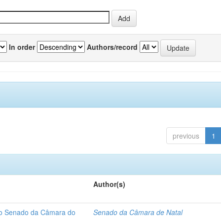
In order
Authors/record
previous
1
Author(s)
 do Senado da Câmara do
Senado da Câmara de Natal