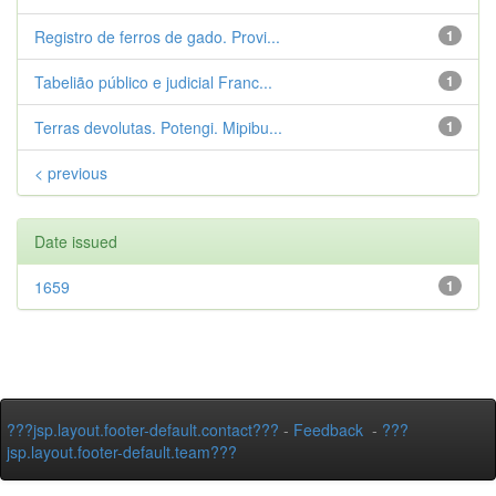
Registro de ferros de gado. Provi...
1
Tabelião público e judicial Franc...
1
Terras devolutas. Potengi. Mipibu...
1
< previous
Date issued
1659
1
???jsp.layout.footer-default.contact???
-
Feedback
-
???
jsp.layout.footer-default.team???