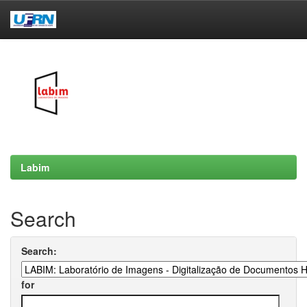
Skip
navigation
Labim
Search
Search:
for