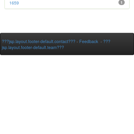
1659
1
???jsp.layout.footer-default.contact???
-
Feedback
-
???
jsp.layout.footer-default.team???