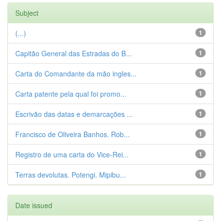
Subject
(...)
1
Capitão General das Estradas do B...
1
Carta do Comandante da mão ingles...
1
Carta patente pela qual foi promo...
1
Escrivão das datas e demarcações ...
1
Francisco de Oliveira Banhos. Rob...
1
Registro de uma carta do Vice-Rei...
1
Terras devolutas. Potengi. Mipibu...
1
Date issued