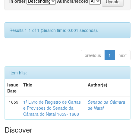
In order
Authors/record
Results 1-1 of 1 (Search time: 0.001 seconds).
previous
1
next
Item hits:
Issue
Title
Author(s)
Date
1659
1º Livro de Registro de Cartas
Senado da Câmara
e Provisões do Senado da
de Natal
Câmara do Natal 1659- 1668
Discover