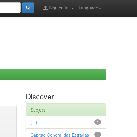
Sign on to:
Language
Discover
Subject
(...)
1
Capitão General das Estradas
1