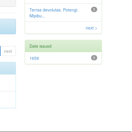
Terras devolutas. Potengi.
1
Mipibu...
next >
Date issued
next
1659
1