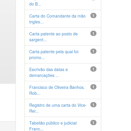
do B...
Carta do Comandante da mão
1
ingles...
Carta patente ao posto de
1
sargent...
Carta patente pela qual foi
1
promo...
Escrivão das datas e
1
demarcações ...
Francisco de Oliveira Banhos.
1
Rob...
Registro de uma carta do Vice-
1
Rei...
Tabelião público e judicial
1
Franc...