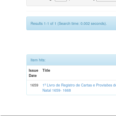
Results 1-1 of 1 (Search time: 0.002 seconds).
Item hits:
Issue
Title
Date
1659
1º Livro de Registro de Cartas e Provisões
Natal 1659- 1668