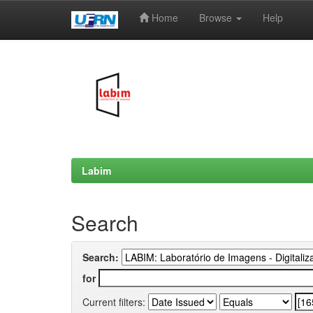
Home
Browse
Help
Skip
navigation
Labim
Search
Search:
for
Current filters: