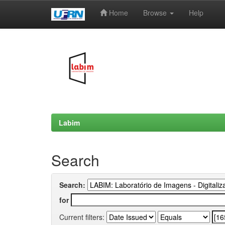
Home
Browse
Help
Skip
navigation
Labim
Search
Search:
for
Current filters: