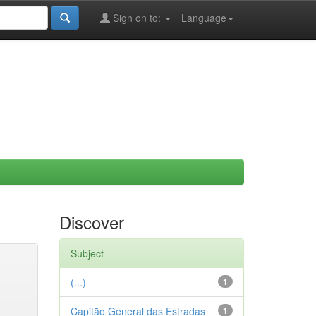
Sign on to:
Language
Discover
Subject
(...)
1
Capitão General das Estradas
1