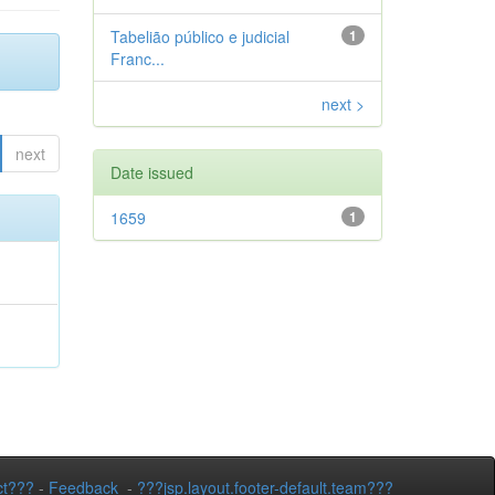
Tabelião público e judicial
1
Franc...
next >
next
Date issued
1659
1
ct???
-
Feedback
-
???jsp.layout.footer-default.team???