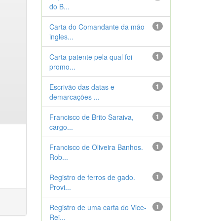
do B...
Carta do Comandante da mão
1
ingles...
Carta patente pela qual foi
1
promo...
Escrivão das datas e
1
demarcações ...
Francisco de Brito Saraiva,
1
cargo...
Francisco de Oliveira Banhos.
1
Rob...
Registro de ferros de gado.
1
Provi...
Registro de uma carta do Vice-
1
Rei...