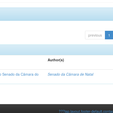
previous
1
Author(s)
 do Senado da Câmara do
Senado da Câmara de Natal
???jsp.layout.footer-default.conta