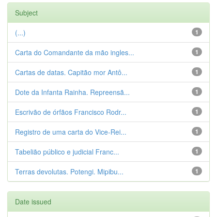
Subject
(...)
1
Carta do Comandante da mão ingles...
1
Cartas de datas. Capitão mor Antô...
1
Dote da Infanta Rainha. Repreensã...
1
Escrivão de órfãos Francisco Rodr...
1
Registro de uma carta do Vice-Rei...
1
Tabelião público e judicial Franc...
1
Terras devolutas. Potengi. Mipibu...
1
Date issued