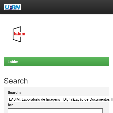
Skip
navigation
Labim
Search
Search:
for