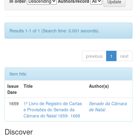
In order
Authors/record
Results 1-1 of 1 (Search time: 0.001 seconds).
previous
1
next
Item hits:
Issue
Title
Author(s)
Date
1659
1º Livro de Registro de Cartas
Senado da Câmara
e Provisões do Senado da
de Natal
Câmara do Natal 1659- 1668
Discover