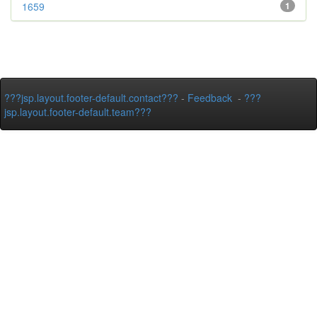
1659
1
???jsp.layout.footer-default.contact???
-
Feedback
-
???
jsp.layout.footer-default.team???