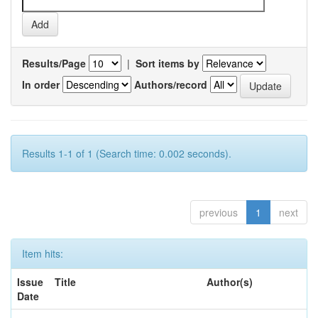
Results/Page
|
Sort items by
In order
Authors/record
Results 1-1 of 1 (Search time: 0.002 seconds).
previous
1
next
Item hits:
Issue
Title
Author(s)
Date