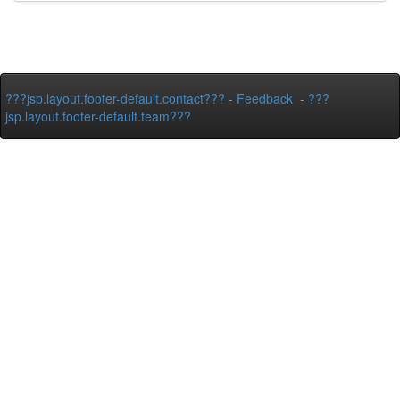
???jsp.layout.footer-default.contact???
-
Feedback
-
???
jsp.layout.footer-default.team???