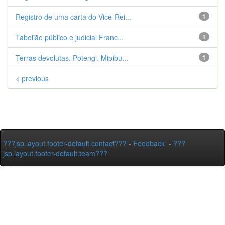
Registro de uma carta do Vice-Rei...
1
Tabelião público e judicial Franc...
1
Terras devolutas. Potengi. Mipibu...
1
< previous
???jsp.layout.footer-default.contact???
-
Feedback
-
???
jsp.layout.footer-default.team???