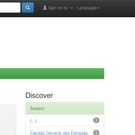
Sign on to:
Language
Discover
Subject
(...)
1
Capitão General das Estradas
1