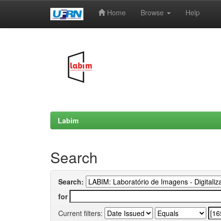
Home
Browse
Help
Skip
navigation
Labim
Search
Search:
for
Current filters: