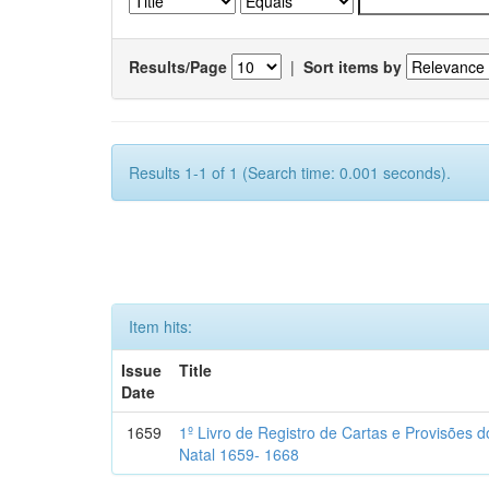
Results/Page
|
Sort items by
Results 1-1 of 1 (Search time: 0.001 seconds).
Item hits:
Issue
Title
Date
1659
1º Livro de Registro de Cartas e Provisões
Natal 1659- 1668