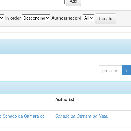
In order
Authors/record
previous
1
Author(s)
 do Senado da Câmara do
Senado da Câmara de Natal