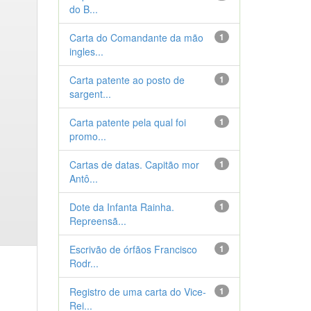
do B...
Carta do Comandante da mão
1
ingles...
Carta patente ao posto de
1
sargent...
Carta patente pela qual foi
1
promo...
Cartas de datas. Capitão mor
1
Antô...
Dote da Infanta Rainha.
1
Repreensã...
Escrivão de órfãos Francisco
1
Rodr...
Registro de uma carta do Vice-
1
Rei...