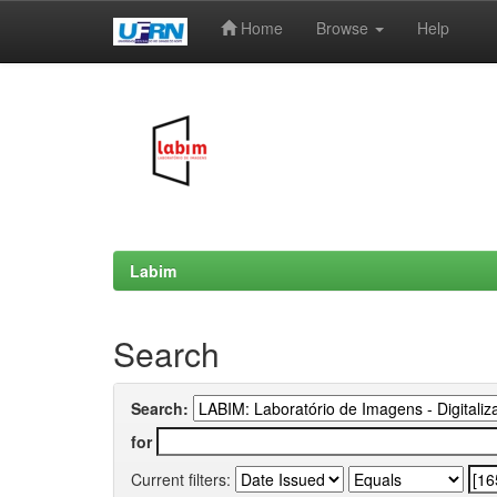
Home
Browse
Help
Skip
navigation
Labim
Search
Search:
for
Current filters: