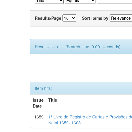
Results/Page
|
Sort items by
Results 1-1 of 1 (Search time: 0.001 seconds).
Item hits:
Issue
Title
Date
1659
1º Livro de Registro de Cartas e Provisões
Natal 1659- 1668