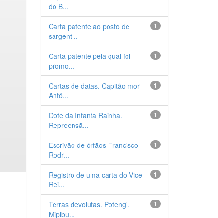
do B...
Carta patente ao posto de
1
sargent...
Carta patente pela qual foi
1
promo...
Cartas de datas. Capitão mor
1
Antô...
Dote da Infanta Rainha.
1
Repreensã...
Escrivão de órfãos Francisco
1
Rodr...
Registro de uma carta do Vice-
1
Rei...
Terras devolutas. Potengi.
1
Mipibu...