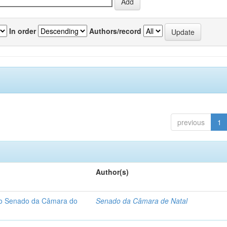
In order
Authors/record
previous
1
Author(s)
 do Senado da Câmara do
Senado da Câmara de Natal