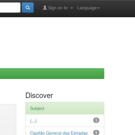
Sign on to:
Language
Discover
Subject
(...)
1
Capitão General das Estradas
1