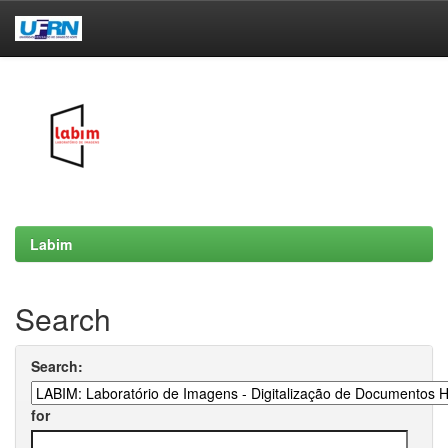
Skip
navigation
Labim
Search
Search:
for