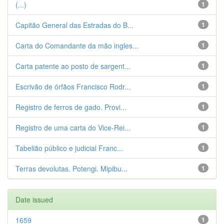
(...)
1
Capitão General das Estradas do B...
1
Carta do Comandante da mão ingles...
1
Carta patente ao posto de sargent...
1
Escrivão de órfãos Francisco Rodr...
1
Registro de ferros de gado. Provi...
1
Registro de uma carta do Vice-Rei...
1
Tabelião público e judicial Franc...
1
Terras devolutas. Potengi. Mipibu...
1
Date issued
1659
1