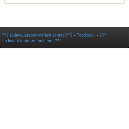
???jsp.layout.footer-default.contact???
-
Feedback
-
???
jsp.layout.footer-default.team???