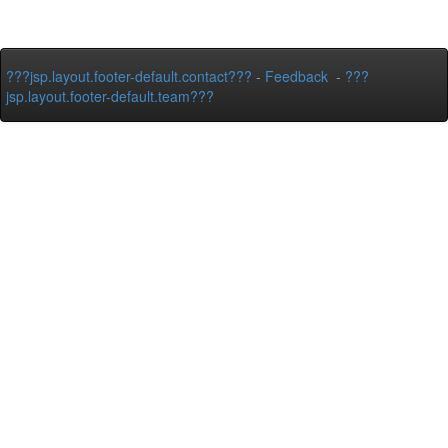
???jsp.layout.footer-default.contact???
-
Feedback
-
???
jsp.layout.footer-default.team???