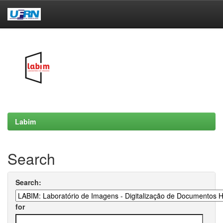
Skip
navigation
Labim
Search
Search:
for