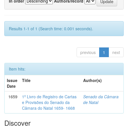
In order
Authors/record
Results 1-1 of 1 (Search time: 0.001 seconds).
previous
1
next
Item hits:
Issue
Title
Author(s)
Date
1659
1º Livro de Registro de Cartas
Senado da Câmara
e Provisões do Senado da
de Natal
Câmara do Natal 1659- 1668
Discover