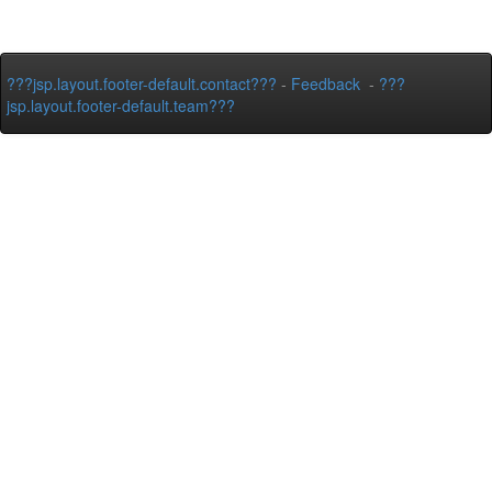
???jsp.layout.footer-default.contact???
-
Feedback
-
???
jsp.layout.footer-default.team???