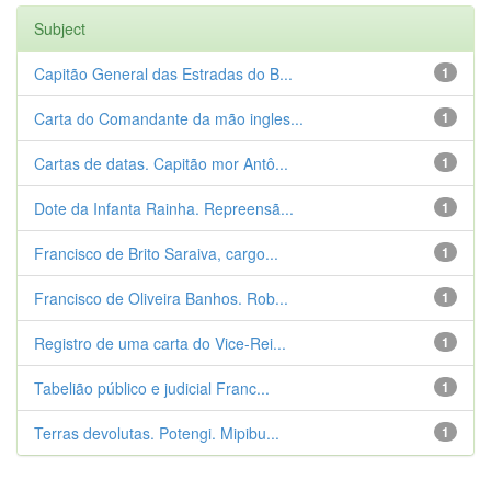
Subject
Capitão General das Estradas do B...
1
Carta do Comandante da mão ingles...
1
Cartas de datas. Capitão mor Antô...
1
Dote da Infanta Rainha. Repreensã...
1
Francisco de Brito Saraiva, cargo...
1
Francisco de Oliveira Banhos. Rob...
1
Registro de uma carta do Vice-Rei...
1
Tabelião público e judicial Franc...
1
Terras devolutas. Potengi. Mipibu...
1