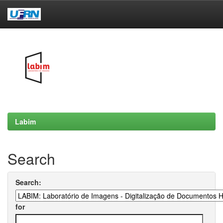
Skip
navigation
Labim
Search
Search:
for