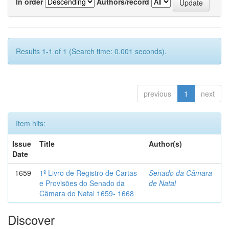
In order
Authors/record
Results 1-1 of 1 (Search time: 0.001 seconds).
previous
1
next
Item hits:
Issue
Title
Author(s)
Date
1659
1º Livro de Registro de Cartas
Senado da Câmara
e Provisões do Senado da
de Natal
Câmara do Natal 1659- 1668
Discover