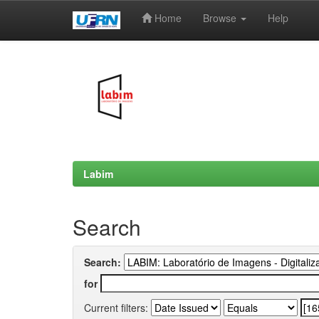
Home
Browse
Help
Skip
navigation
Labim
Search
Search:
for
Current filters: