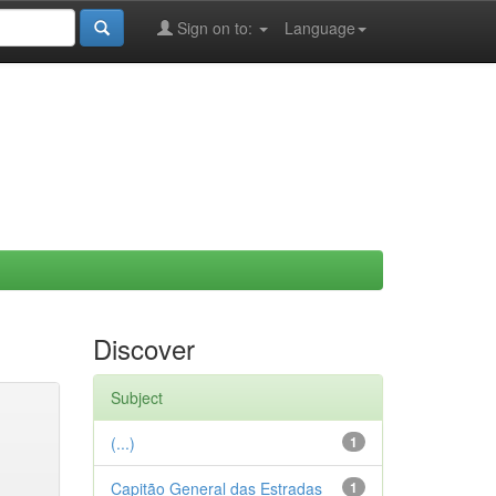
Sign on to:
Language
Discover
Subject
(...)
1
Capitão General das Estradas
1