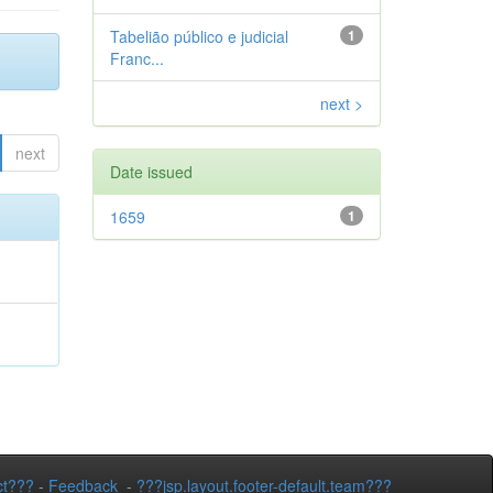
Tabelião público e judicial
1
Franc...
next >
next
Date issued
1659
1
ct???
-
Feedback
-
???jsp.layout.footer-default.team???