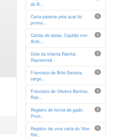
do B...
Carta patente pela qual foi
1
promo...
Cartas de datas. Capitão mor
1
Antô...
Dote da Infanta Rainha.
1
Repreensã...
Francisco de Brito Saraiva,
1
cargo...
Francisco de Oliveira Banhos.
1
Rob...
Registro de ferros de gado.
1
Provi...
Registro de uma carta do Vice-
1
Rei...