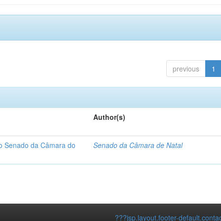
previous
1
Author(s)
 do Senado da Câmara do
Senado da Câmara de Natal
???jsp.layout.footer-default.conta