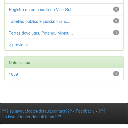
Registro de uma carta do Vice-Rei...
1
Tabelião público e judicial Franc...
1
Terras devolutas. Potengi. Mipibu...
1
< previous
Date issued
1659
1
???jsp.layout.footer-default.contact???
-
Feedback
-
???
jsp.layout.footer-default.team???