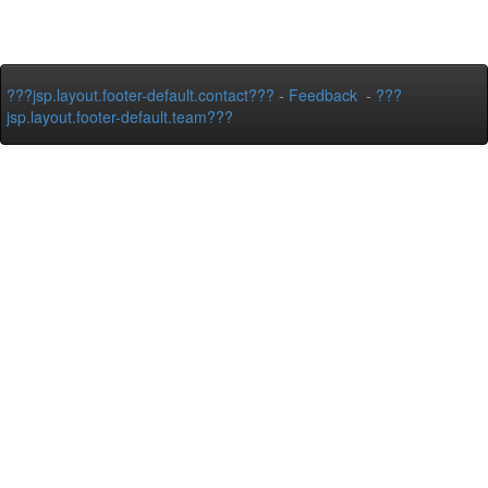
???jsp.layout.footer-default.contact???
-
Feedback
-
???
jsp.layout.footer-default.team???