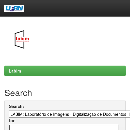
Skip
navigation
Labim
Search
Search:
for