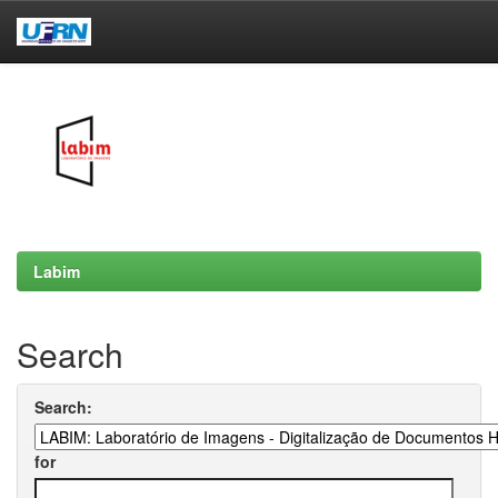
Skip
navigation
Labim
Search
Search:
for