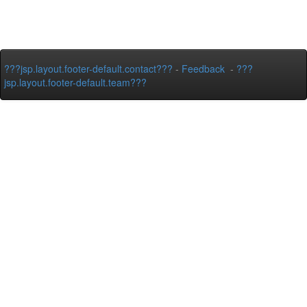
???jsp.layout.footer-default.contact???
-
Feedback
-
???
jsp.layout.footer-default.team???