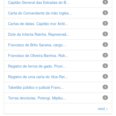
Capitão General das Estradas do B...
1
Carta do Comandante da mão ingles...
1
Cartas de datas. Capitão mor Antô...
1
Dote da Infanta Rainha. Repreensã...
1
Francisco de Brito Saraiva, cargo...
1
Francisco de Oliveira Banhos. Rob...
1
Registro de ferros de gado. Provi...
1
Registro de uma carta do Vice-Rei...
1
Tabelião público e judicial Franc...
1
Terras devolutas. Potengi. Mipibu...
1
next >