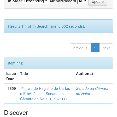
In order
Authors/record
Results 1-1 of 1 (Search time: 0.002 seconds).
previous
1
next
Item hits:
Issue
Title
Author(s)
Date
1659
1º Livro de Registro de Cartas
Senado da Câmara
e Provisões do Senado da
de Natal
Câmara do Natal 1659- 1668
Discover