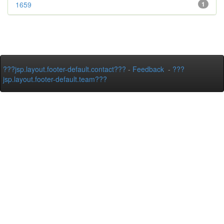
1659
1
???jsp.layout.footer-default.contact???
-
Feedback
-
???
jsp.layout.footer-default.team???