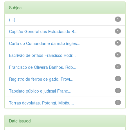
Subject
(...)
1
Capitão General das Estradas do B...
1
Carta do Comandante da mão ingles...
1
Escrivão de órfãos Francisco Rodr...
1
Francisco de Oliveira Banhos. Rob...
1
Registro de ferros de gado. Provi...
1
Tabelião público e judicial Franc...
1
Terras devolutas. Potengi. Mipibu...
1
Date issued