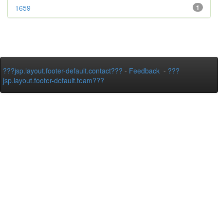
1659
1
???jsp.layout.footer-default.contact???
-
Feedback
-
???
jsp.layout.footer-default.team???