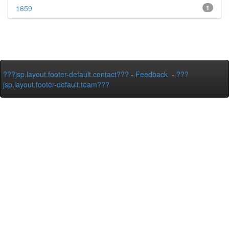
1659
1
???jsp.layout.footer-default.contact???
-
Feedback
-
???
jsp.layout.footer-default.team???