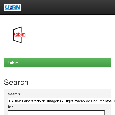
Skip
navigation
Labim
Search
Search:
for