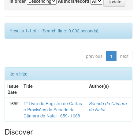
In order
Authors/record
Results 1-1 of 1 (Search time: 0.002 seconds).
previous
1
next
Item hits:
Issue
Title
Author(s)
Date
1659
1º Livro de Registro de Cartas
Senado da Câmara
e Provisões do Senado da
de Natal
Câmara do Natal 1659- 1668
Discover