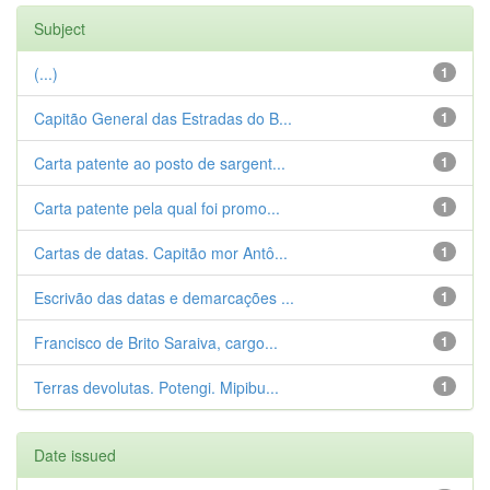
Subject
(...)
1
Capitão General das Estradas do B...
1
Carta patente ao posto de sargent...
1
Carta patente pela qual foi promo...
1
Cartas de datas. Capitão mor Antô...
1
Escrivão das datas e demarcações ...
1
Francisco de Brito Saraiva, cargo...
1
Terras devolutas. Potengi. Mipibu...
1
Date issued