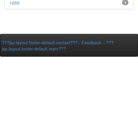
1659
1
???jsp.layout.footer-default.contact???
-
Feedback
-
???
jsp.layout.footer-default.team???