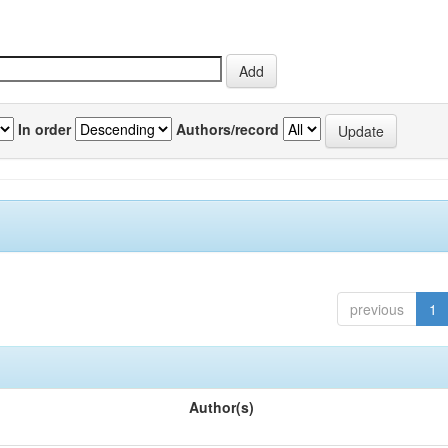
In order
Authors/record
previous
1
Author(s)