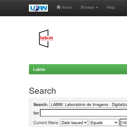
Home
Browse
Help
Skip
navigation
Labim
Search
Search:
for
Current filters: