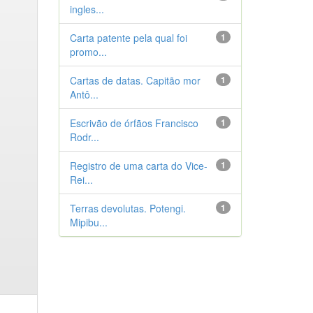
ingles...
Carta patente pela qual foi
1
promo...
Cartas de datas. Capitão mor
1
Antô...
Escrivão de órfãos Francisco
1
Rodr...
Registro de uma carta do Vice-
1
Rei...
Terras devolutas. Potengi.
1
Mipibu...