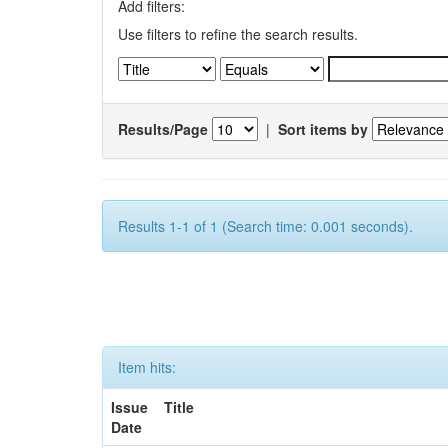
Add filters:
Use filters to refine the search results.
Results/Page
|
Sort items by
Results 1-1 of 1 (Search time: 0.001 seconds).
Item hits:
Issue
Title
Date