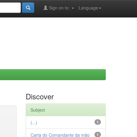
Sign on to:
Language
Discover
Subject
(...)
1
Carta do Comandante da mão
1