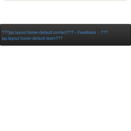
???jsp.layout.footer-default.contact???
-
Feedback
-
???
jsp.layout.footer-default.team???