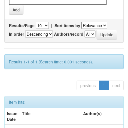
Results/Page
|
Sort items by
In order
Authors/record
Results 1-1 of 1 (Search time: 0.001 seconds).
previous
1
next
Item hits:
Issue
Title
Author(s)
Date