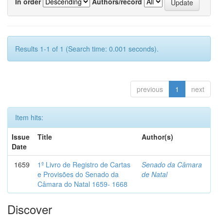
In order
Authors/record
Results 1-1 of 1 (Search time: 0.001 seconds).
previous
1
next
Item hits:
Issue
Title
Author(s)
Date
1659
1º Livro de Registro de Cartas
Senado da Câmara
e Provisões do Senado da
de Natal
Câmara do Natal 1659- 1668
Discover