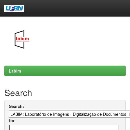
Skip
navigation
Labim
Search
Search:
for