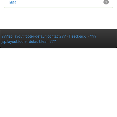
1659
1
???jsp.layout.footer-default.contact???
-
Feedback
-
???
jsp.layout.footer-default.team???