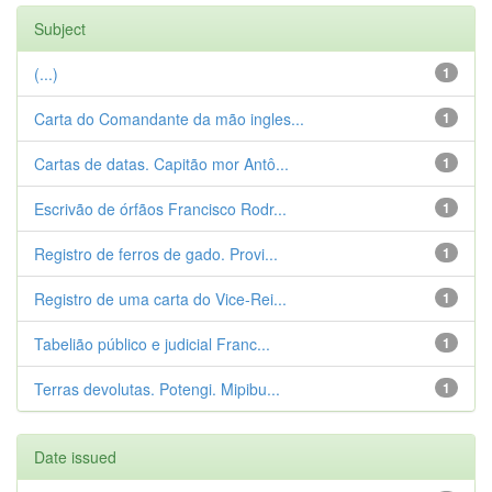
Subject
(...)
1
Carta do Comandante da mão ingles...
1
Cartas de datas. Capitão mor Antô...
1
Escrivão de órfãos Francisco Rodr...
1
Registro de ferros de gado. Provi...
1
Registro de uma carta do Vice-Rei...
1
Tabelião público e judicial Franc...
1
Terras devolutas. Potengi. Mipibu...
1
Date issued