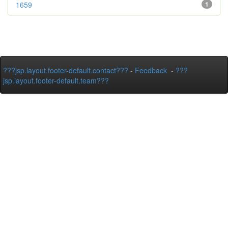
1659
1
???jsp.layout.footer-default.contact???
-
Feedback
-
???
jsp.layout.footer-default.team???