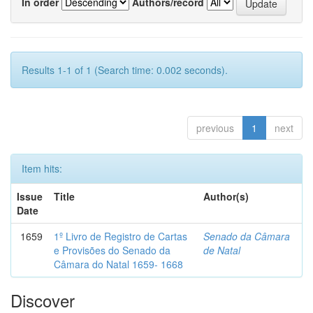
In order
Authors/record
Results 1-1 of 1 (Search time: 0.002 seconds).
previous
1
next
Item hits:
Issue
Title
Author(s)
Date
1659
1º Livro de Registro de Cartas
Senado da Câmara
e Provisões do Senado da
de Natal
Câmara do Natal 1659- 1668
Discover