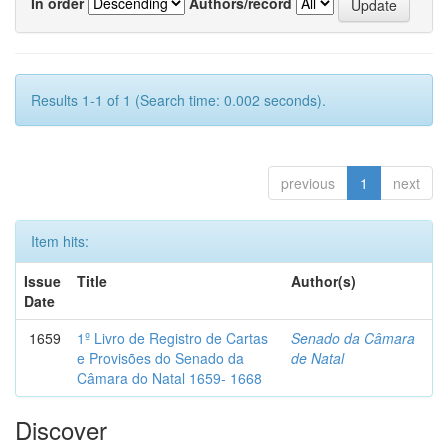
In order
Authors/record
Results 1-1 of 1 (Search time: 0.002 seconds).
previous
1
next
Item hits:
Issue
Title
Author(s)
Date
1659
1º Livro de Registro de Cartas
Senado da Câmara
e Provisões do Senado da
de Natal
Câmara do Natal 1659- 1668
Discover