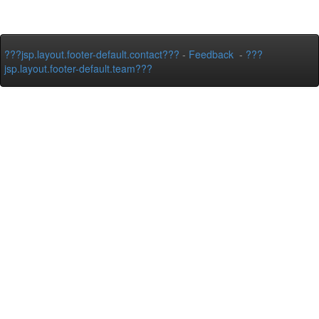
???jsp.layout.footer-default.contact???
-
Feedback
-
???
jsp.layout.footer-default.team???