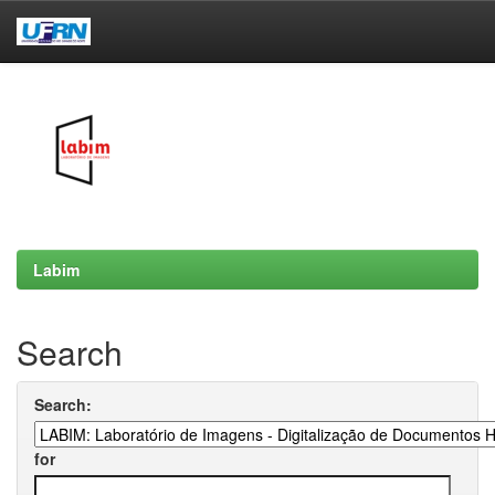
Skip
navigation
Labim
Search
Search:
for