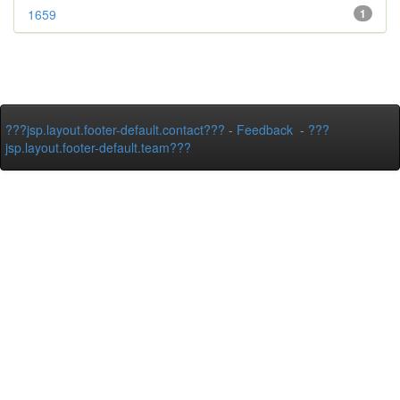
1659
1
???jsp.layout.footer-default.contact???
-
Feedback
-
???
jsp.layout.footer-default.team???