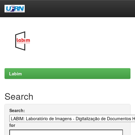
Skip
navigation
Labim
Search
Search:
for