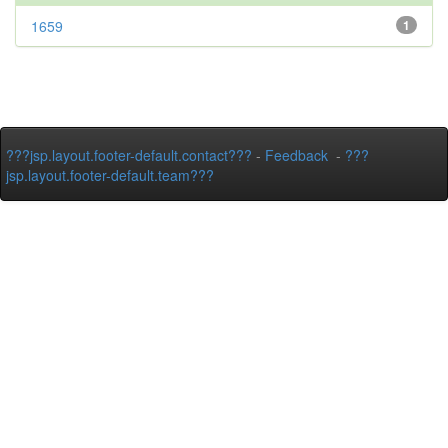
1659
1
???jsp.layout.footer-default.contact???
-
Feedback
-
???
jsp.layout.footer-default.team???