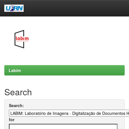
Skip
navigation
Labim
Search
Search:
for