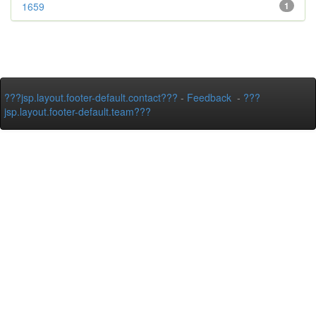
1659
1
???jsp.layout.footer-default.contact???
-
Feedback
-
???
jsp.layout.footer-default.team???