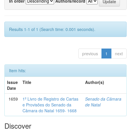
In order
Authors/record
Results 1-1 of 1 (Search time: 0.001 seconds).
previous
1
next
Item hits:
Issue
Title
Author(s)
Date
1659
1º Livro de Registro de Cartas
Senado da Câmara
e Provisões do Senado da
de Natal
Câmara do Natal 1659- 1668
Discover