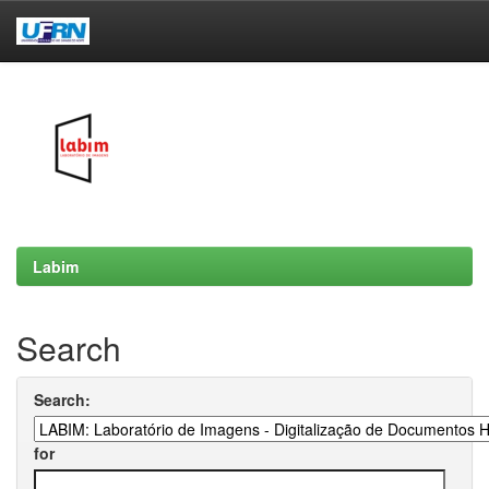
Skip
navigation
Labim
Search
Search:
for