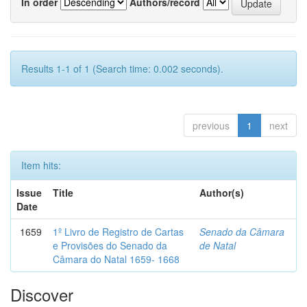
In order
Authors/record
Results 1-1 of 1 (Search time: 0.002 seconds).
previous
1
next
Item hits:
Issue
Title
Author(s)
Date
1659
1º Livro de Registro de Cartas
Senado da Câmara
e Provisões do Senado da
de Natal
Câmara do Natal 1659- 1668
Discover