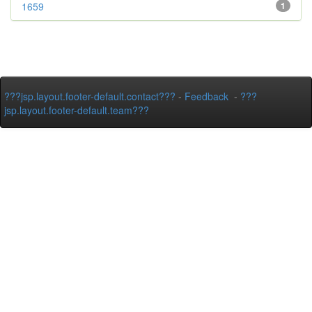
1659
1
???jsp.layout.footer-default.contact???
-
Feedback
-
???
jsp.layout.footer-default.team???