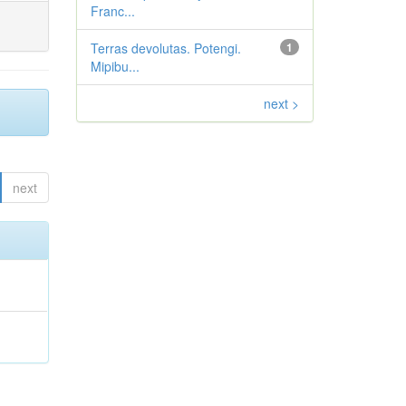
Franc...
Terras devolutas. Potengi.
1
Mipibu...
next >
next