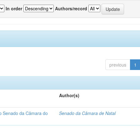
In order
Authors/record
previous
1
Author(s)
 do Senado da Câmara do
Senado da Câmara de Natal