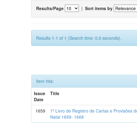
Results/Page
|
Sort items by
Results 1-1 of 1 (Search time: 0.0 seconds).
Item hits:
Issue
Title
Date
1659
1º Livro de Registro de Cartas e Provisões
Natal 1659- 1668