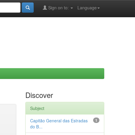
Sign on to:
Language
Discover
Subject
Capitão General das Estradas
1
do B...