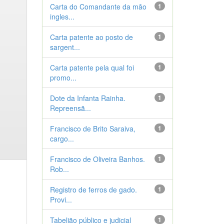
Carta do Comandante da mão
1
ingles...
Carta patente ao posto de
1
sargent...
Carta patente pela qual foi
1
promo...
Dote da Infanta Rainha.
1
Repreensã...
Francisco de Brito Saraiva,
1
cargo...
Francisco de Oliveira Banhos.
1
Rob...
Registro de ferros de gado.
1
Provi...
Tabelião público e judicial
1