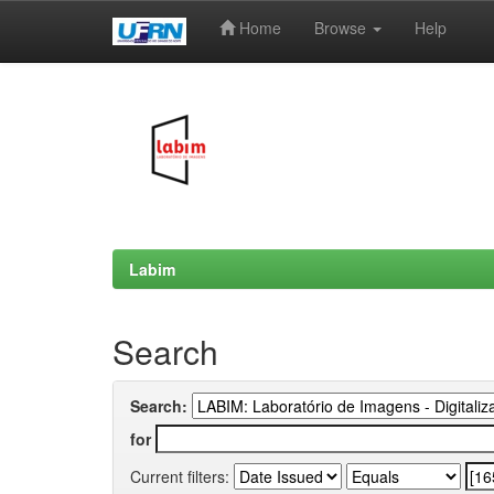
Home
Browse
Help
Skip
navigation
Labim
Search
Search:
for
Current filters: