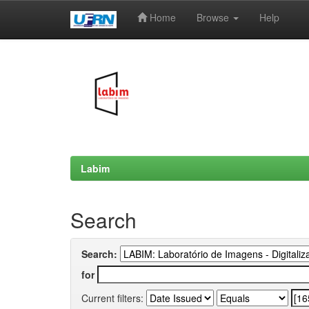
Home
Browse
Help
Skip
navigation
Labim
Search
Search:
for
Current filters: