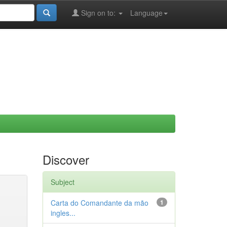
Sign on to:
Language
Discover
Subject
Carta do Comandante da mão
1
ingles...