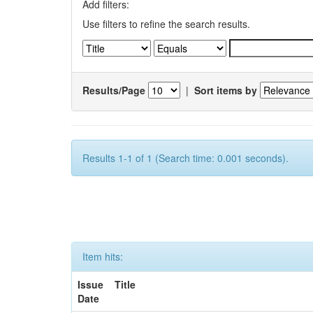
Add filters:
Use filters to refine the search results.
Results/Page
|
Sort items by
Results 1-1 of 1 (Search time: 0.001 seconds).
Item hits:
Issue
Title
Date