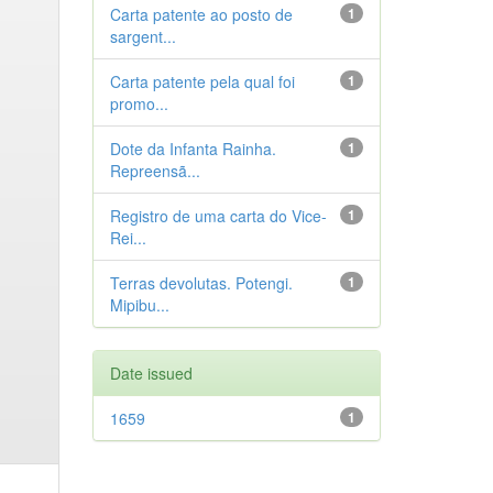
Carta patente ao posto de
1
sargent...
Carta patente pela qual foi
1
promo...
Dote da Infanta Rainha.
1
Repreensã...
Registro de uma carta do Vice-
1
Rei...
Terras devolutas. Potengi.
1
Mipibu...
Date issued
1659
1