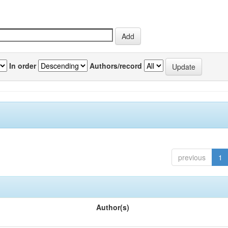
In order
Authors/record
previous
1
Author(s)