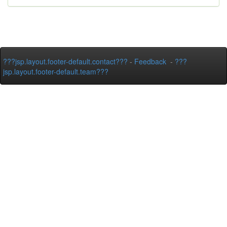
???jsp.layout.footer-default.contact???
-
Feedback
-
???
jsp.layout.footer-default.team???