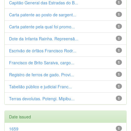
Capitão General das Estradas do B...
1
Carta patente ao posto de sargent...
1
Carta patente pela qual foi promo...
1
Dote da Infanta Rainha. Repreensã...
1
Escrivão de órfãos Francisco Rodr...
1
Francisco de Brito Saraiva, cargo...
1
Registro de ferros de gado. Provi...
1
Tabelião público e judicial Franc...
1
Terras devolutas. Potengi. Mipibu...
1
Date issued
1659
1