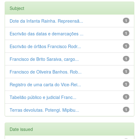
Subject
Dote da Infanta Rainha. Repreensã...
1
Escrivão das datas e demarcações ...
1
Escrivão de órfãos Francisco Rodr...
1
Francisco de Brito Saraiva, cargo...
1
Francisco de Oliveira Banhos. Rob...
1
Registro de uma carta do Vice-Rei...
1
Tabelião público e judicial Franc...
1
Terras devolutas. Potengi. Mipibu...
1
Date issued