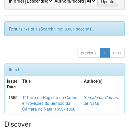
In order
Authors/record
Results 1-1 of 1 (Search time: 0.001 seconds).
previous
1
next
Item hits:
Issue
Title
Author(s)
Date
1659
1º Livro de Registro de Cartas
Senado da Câmara
e Provisões do Senado da
de Natal
Câmara do Natal 1659- 1668
Discover