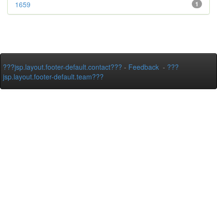
1659
1
???jsp.layout.footer-default.contact???
-
Feedback
-
???
jsp.layout.footer-default.team???