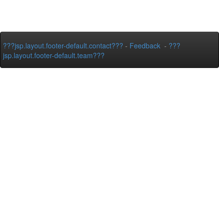
???jsp.layout.footer-default.contact???
-
Feedback
-
???
jsp.layout.footer-default.team???