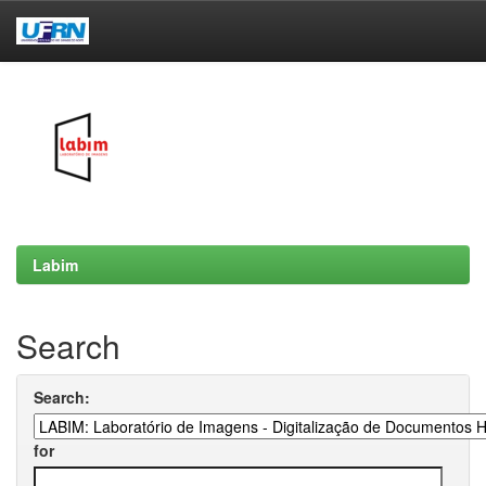
Skip
navigation
Labim
Search
Search:
for