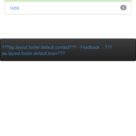
1659
1
???jsp.layout.footer-default.contact???
-
Feedback
-
???
jsp.layout.footer-default.team???