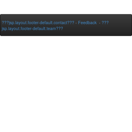
???jsp.layout.footer-default.contact???
-
Feedback
-
???
jsp.layout.footer-default.team???