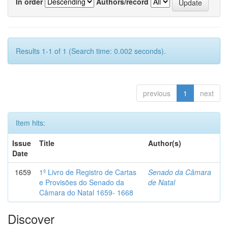
In order
Authors/record
Results 1-1 of 1 (Search time: 0.002 seconds).
previous
1
next
Item hits:
Issue
Title
Author(s)
Date
1659
1º Livro de Registro de Cartas
Senado da Câmara
e Provisões do Senado da
de Natal
Câmara do Natal 1659- 1668
Discover