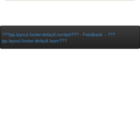
???jsp.layout.footer-default.contact???
-
Feedback
-
???
jsp.layout.footer-default.team???