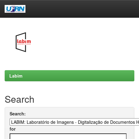
Skip
navigation
Labim
Search
Search:
for