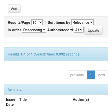
Results/Page
|
Sort items by
In order
Authors/record
Results 1-1 of 1 (Search time: 0.002 seconds).
previous
1
next
Item hits:
Issue
Title
Author(s)
Date