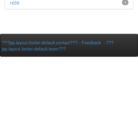
1659
1
???jsp.layout.footer-default.contact???
-
Feedback
-
???
jsp.layout.footer-default.team???