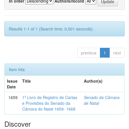
In order
Authors/record
Results 1-1 of 1 (Search time: 0.001 seconds).
previous
1
next
Item hits:
Issue
Title
Author(s)
Date
1659
1º Livro de Registro de Cartas
Senado da Câmara
e Provisões do Senado da
de Natal
Câmara do Natal 1659- 1668
Discover