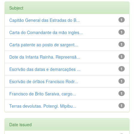
Subject
Capitão General das Estradas do B...
1
Carta do Comandante da mão ingles...
1
Carta patente ao posto de sargent...
1
Dote da Infanta Rainha. Repreensã...
1
Escrivão das datas e demarcações ...
1
Escrivão de órfãos Francisco Rodr...
1
Francisco de Brito Saraiva, cargo...
1
Terras devolutas. Potengi. Mipibu...
1
Date issued